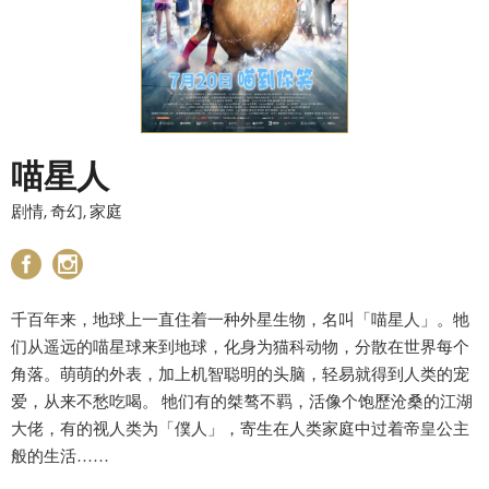
喵星人
剧情, 奇幻, 家庭
千百年来，地球上一直住着一种外星生物，名叫「喵星人」。牠
们从遥远的喵星球来到地球，化身为猫科动物，分散在世界每个
角落。萌萌的外表，加上机智聪明的头脑，轻易就得到人类的宠
爱，从来不愁吃喝。 牠们有的桀骜不羁，活像个饱歷沧桑的江湖
大佬，有的视人类为「僕人」，寄生在人类家庭中过着帝皇公主
般的生活……