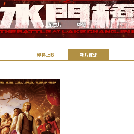
预告片
预告片
详情
详情
即将上映
新片速递