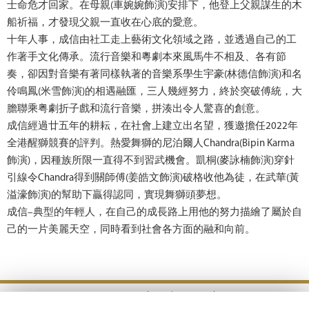
士命危才回家。在母親(車婉婉飾演)安排下，他登上父親謀生的木
船祈福，才發現父親一直收在心底的愛意。
十年人事，成信由社工走上藝術文化領域之路，並透過自己的工
作著手文化傳承。流行音樂和粵劇本來風馬牛不相及、各有節
奏，卻因對音樂有著同樣執著的音樂系學生宇豪(林德信飾演)和名
伶鳴鳳(米雪飾演)的相遇融匯，三人幾經努力，終於突破傅統，大
膽聯乘粤劇折子戲和流行音樂，拼湊出令人驚喜的創意。
成信經過廿五年的耕耘，在社會上建立出名望，獲邀擔任2022年
全港醒獅競賽的評判。熱愛舞獅的尼泊爾人Chandra(Bipin Karma
飾演)，因種族所限一直得不到習武機會。凱桐(麥詠楠飾演)穿針
引線令Chandra得到關師傅(姜皓文飾演)破格收他為徒，在武華(黃
溢濠飾演)的幫助下贏得認同，實現舞獅頭夢想。
成信–典型的年輕人，在自己的成長路上用他的努力描繪了屬於自
己的一片美麗天空，同時看到社會各方面的融和向前。
Terms & Conditions |
Privacy Policy