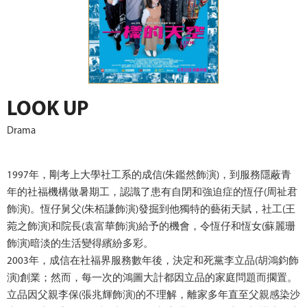
LOOK UP
Drama
1997年，剛考上大學社工系的成信(朱鑑然飾演)，到服務隱蔽青
年的社福機構做暑期工，認識了患有自閉和強迫症的恆仔(周祉君
飾演)。恆仔舅父(朱栢謙飾演)發掘到他獨特的藝術天賦，社工(王
菀之飾演)和院長(袁富華飾演)給予的機會，令恆仔和恆女(蘇麗珊
飾演)暗淡的生活變得繽紛多彩。
2003年，成信在社福界服務數年後，決定和死黨李立品(胡鴻鈞飾
演)創業；然而，每一次的鴻圖大計都因立品的家庭問題而擱置。
立品因父親李保(張兆輝飾演)的不理解，離家多年直至父親感染沙