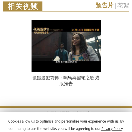
相关视频
预告片
|
花絮
飢餓遊戲前傳：鳴鳥與靈蛇之歌 港
版預告
使用条款及规则 |
私隐政策
Copyright © 2026 Emperor Motion Pictures.
Cookies allow us to optimise and personalise your experience with us. By
All Rights Reserved.
continuing to use the website, you will be agreeing to our
Privacy Policy,