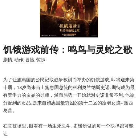
饥饿游戏前传：鸣鸟与灵蛇之歌
剧情, 动作, 冒险, 惊悚
为了让施惠国的公民记取战争教训而举办的饥饿游戏, 即将迎来第
十届，18岁尚未当上施惠国总统的科利奥兰纳斯史诺, 期待成为最
有竞争力的贡品的导师，然而局势一开始就对史诺非常不利, 他被
分配到的贡品, 是来自施惠国最穷困的第十二区的瘦弱女孩– 露西
葛蕾。
在竞技场里 , 眼看有一场生死决斗 , 史诺所做的每一个抉择都可能
让