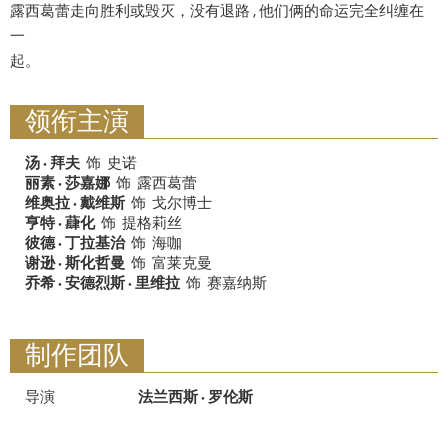
露西葛蕾走向胜利或毁灭，没有退路 , 他们俩的命运完全纠缠在
一
起。
领衔主演
汤 · 拜夫
饰
史诺
丽素 · 莎嘉娜
饰
露西葛蕾
维奥拉 · 戴维斯
饰
戈尔博士
亨特 · 蕼化
饰
提格莉丝
彼德 · 丁拉基治
饰
海咖
谢逊 · 斯化哲曼
饰
富莱克曼
乔希 · 安德烈斯 · 里维拉
饰
赛嘉纳斯
制作团队
导演
法兰西斯 · 罗伦斯