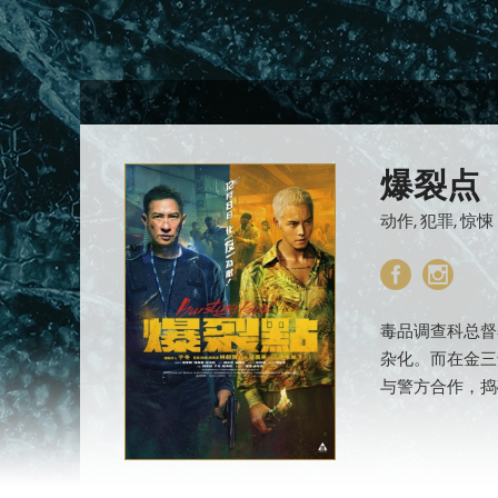
爆裂点
动作, 犯罪, 惊悚
毒品调查科总督
杂化。而在金三
与警方合作，捣