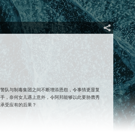
间警队与制毒集团之间不断增添恩怨，令事情更显复
收手，奈何女儿遇上意外，令阿邦能够以此要胁膺秀
而承受应有的后果？