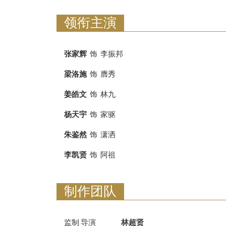
领衔主演
张家辉
饰
李振邦
梁洛施
饰
膺秀
姜皓文
饰
林九
杨天宇
饰
家驱
朱鉴然
饰
潇洒
李凯贤
饰
阿祖
制作团队
监制 导演
林超贤