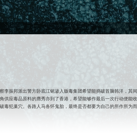
察李振邦派出警方卧底江铭渗入贩毒集团希望能捣破首脑韩洋，其
角供应毒品原料的膺秀亦到了香港，希望能够作最后一次行动便能
破毒犯巢穴。各路人马各怀鬼胎，最终是否都要为自己的所作所为