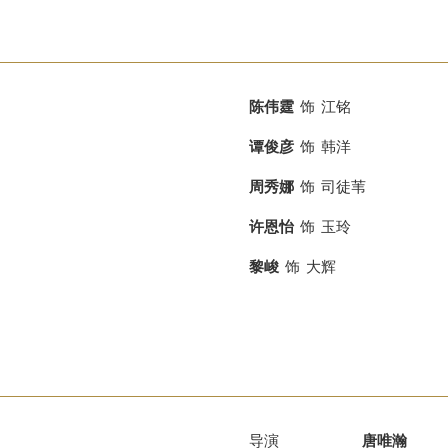
陈伟霆
饰
江铭
谭俊彦
饰
韩洋
周秀娜
饰
司徒苇
许恩怡
饰
玉玲
黎峻
饰
大辉
导演
唐唯瀚