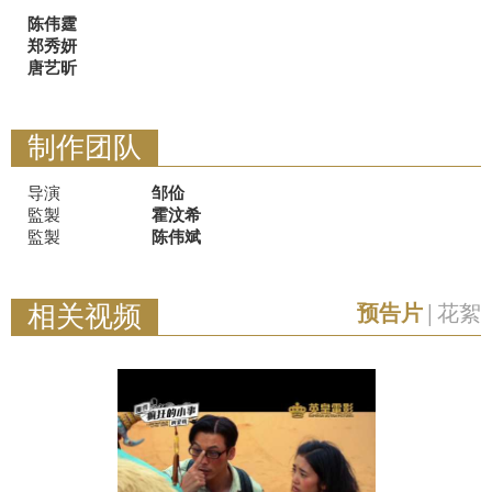
陈伟霆
郑秀妍
唐艺昕
制作团队
导演
邹佡
監製
霍汶希
監製
陈伟斌
相关视频
预告片
|
花絮