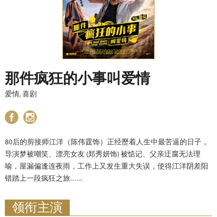
那件疯狂的小事叫爱情
爱情, 喜剧
80后的剪接师江洋（陈伟霆饰）正经歷着人生中最苦逼的日子，
导演梦被嘲笑、漂亮女友 (郑秀妍饰) 被惦记、父亲迂腐无法理
喻，屋漏偏逢连夜雨，工作上又发生重大失误，使得江洋阴差阳
错踏上一段疯狂之旅.…..
领衔主演