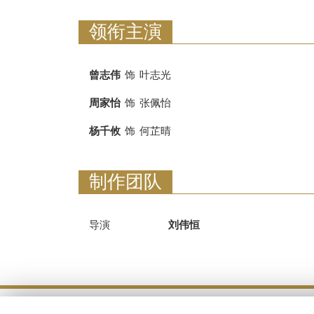
领衔主演
曾志伟
饰
叶志光
周家怡
饰
张佩怡
杨千攸
饰
何芷晴
制作团队
导演
刘伟恒
使用条款及规则 |
私隐政策