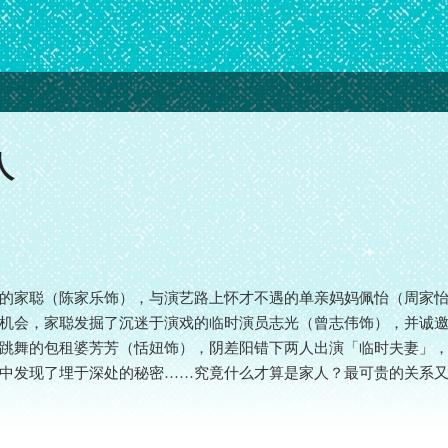
人
的家聪（陈家乐饰），与演艺路上怀才不遇的单亲妈妈佩怡（周家
机会，家聪发掘了沉迷于演戏的临时演员志光（曾志伟饰），并诚
跳舞的包租婆芳芳（恬妞饰），阴差阳错下两人出演「临时夫妻」
中发现了埋于深处的秘密……究竟什么才算是家人？最可贵的关系