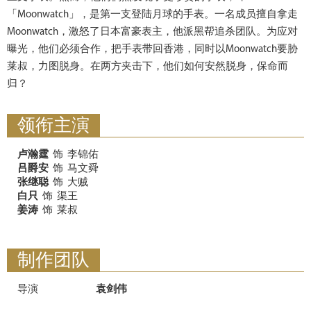
「Moonwatch」，是第一支登陆月球的手表。一名成员擅自拿走
Moonwatch，激怒了日本富豪表主，他派黑帮追杀团队。为应对
曝光，他们必须合作，把手表带回香港，同时以Moonwatch要胁
莱叔，力图脱身。在两方夹击下，他们如何安然脱身，保命而
归？
领衔主演
卢瀚霆
饰
李锦佑
吕爵安
饰
马文舜
张继聪
饰
大贼
白只
饰
渠王
姜涛
饰
莱叔
制作团队
导演
袁剑伟