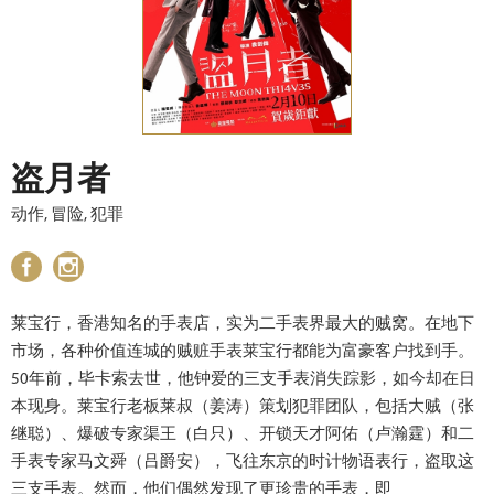
盗月者
动作, 冒险, 犯罪
莱宝行，香港知名的手表店，实为二手表界最大的贼窝。在地下
市场，各种价值连城的贼赃手表莱宝行都能为富豪客户找到手。
50年前，毕卡索去世，他钟爱的三支手表消失踪影，如今却在日
本现身。莱宝行老板莱叔（姜涛）策划犯罪团队，包括大贼（张
继聪）、爆破专家渠王（白只）、开锁天才阿佑（卢瀚霆）和二
手表专家马文舜（吕爵安），飞往东京的时计物语表行，盗取这
三支手表。然而，他们偶然发现了更珍贵的手表，即