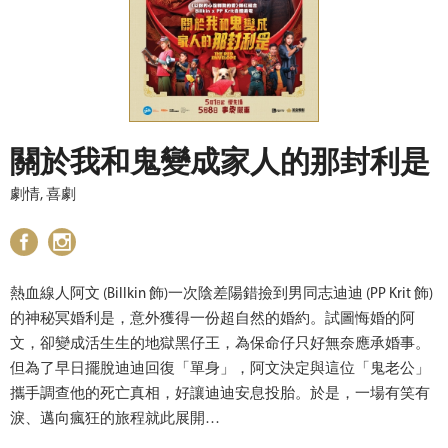
關於我和鬼變成家人的那封利是
劇情, 喜劇
熱血線人阿文 (Billkin 飾)一次陰差陽錯撿到男同志迪迪 (PP Krit 飾)
的神秘冥婚利是，意外獲得一份超自然的婚約。試圖悔婚的阿
文，卻變成活生生的地獄黑仔王，為保命仔只好無奈應承婚事。
但為了早日擺脫迪迪回復「單身」，阿文決定與這位「鬼老公」
攜手調查他的死亡真相，好讓迪迪安息投胎。於是，一場有笑有
淚、邁向瘋狂的旅程就此展開…