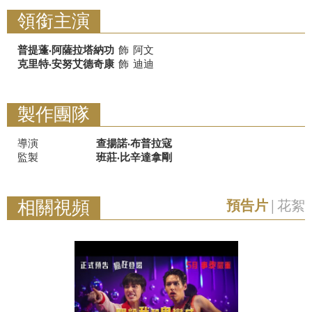
領銜主演
普提蓬·阿薩拉塔納功
飾
阿文
克里特·安努艾德奇康
飾
迪迪
製作團隊
導演
查揚諾·布普拉寇
監製
班莊·比辛達拿剛
相關視頻
預告片
|
花絮