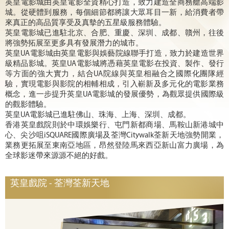
英皇電影城由英皇電影全資精心打造，致力建造全商務艙高端影
城。從硬體到服務，每個細節都將讓大眾耳目一新，給消費者帶
來真正的高品質享受及真摰的五星級服務體驗。
英皇電影城已進駐北京、合肥、重慶、深圳、成都、贛州，往後
將強勢拓展至更多具有發展潛力的城市。
英皇UA電影城由英皇電影與娛藝院線聯手打造，致力於建造世界
級精品影城。英皇UA電影城將憑藉英皇電影在投資、製作、發行
等方面的強大實力，結合UA院線與英皇相融合之國際化團隊經
驗，實現電影與影院的相輔相成，引入嶄新及多元化的電影業務
概念，進一步提升英皇UA電影城的發展優勢，為觀眾提供國際級
的觀影體驗。
英皇UA電影城已進駐佛山、珠海、上海、深圳、成都。
香港英皇戲院則於中環娛樂行、屯門新都商場、馬鞍山新港城中
心、尖沙咀iSQUARE國際廣場及荃灣Citywalk荃新天地強勢開業，
業務更拓展至東南亞地區，昂然登陸馬來西亞新山富力廣場，為
全球影迷帶來源源不絕的好戲。
英皇戲院 - 荃灣荃新天地