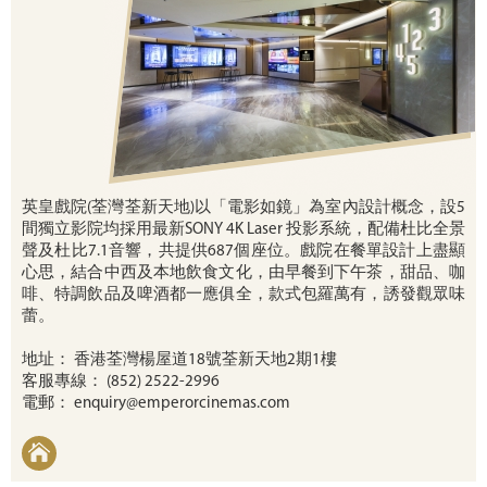
英皇戲院(荃灣荃新天地)以「電影如鏡」為室內設計概念，設5
間獨立影院均採用最新SONY 4K Laser 投影系統，配備杜比全景
聲及杜比7.1音響，共提供687個座位。戲院在餐單設計上盡顯
心思，結合中西及本地飲食文化，由早餐到下午茶，甜品、咖
啡、特調飲品及啤酒都一應俱全，款式包羅萬有，誘發觀眾味
蕾。
地址： 香港荃灣楊屋道18號荃新天地2期1樓
客服專線： (852) 2522-2996
電郵：
enquiry@emperorcinemas.com