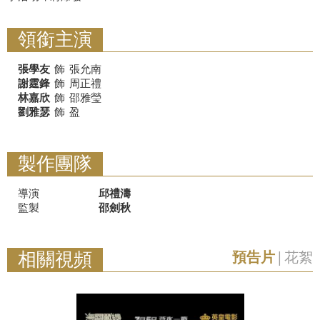
領銜主演
張學友
飾
張允南
謝霆鋒
飾
周正禮
林嘉欣
飾
邵雅瑩
劉雅瑟
飾
盈
製作團隊
導演
邱禮濤
監製
邵劍秋
相關視頻
預告片
|
花絮