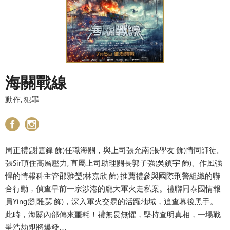
海關戰線
動作, 犯罪
周正禮(謝霆鋒 飾)任職海關，與上司張允南(張學友 飾)情同師徒。
張Sir頂住高層壓力, 直屬上司助理關長郭子強(吳鎮宇 飾)、作風強
悍的情報科主管邵雅瑩(林嘉欣 飾) 推薦禮參與國際刑警組織的聯
合行動，偵查早前一宗涉港的龐大軍火走私案。禮聯同泰國情報
員Ying(劉雅瑟 飾)，深入軍火交易的活躍地域，追查幕後黑手。
此時，海關內部傳來噩耗！禮無畏無懼，堅持查明真相，一場戰
爭浩劫即將爆發…