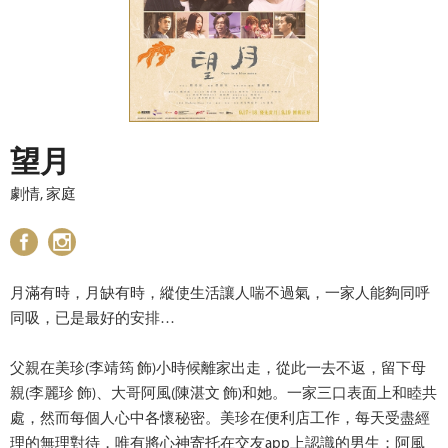
望月
劇情, 家庭
月滿有時，月缺有時，縱使生活讓人喘不過氣，一家人能夠同呼
同吸，已是最好的安排…
父親在美珍(李靖筠 飾)小時候離家出走，從此一去不返，留下母
親(李麗珍 飾)、大哥阿風(陳湛文 飾)和她。一家三口表面上和睦共
處，然而每個人心中各懷秘密。美珍在便利店工作，每天受盡經
理的無理對待，唯有將心神寄托在交友app上認識的男生；阿風