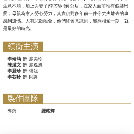
生意不順，加上與妻子(李芯駖 飾) 分居，在家人面前唯有假裝恩
愛；母親為家人勞心勞力，其實仍對多年前一件令丈夫離去的事
感到遺憾。人有悲歡離合，他們終會意識到，能夠相聚一刻，就
是最好的時光。
領銜主演
李靖筠
飾
廖美珍
陳湛文
飾
廖逸風
李麗珍
飾
瑛姐
李芯駖
飾
阿詠
製作團隊
導演
羅耀輝