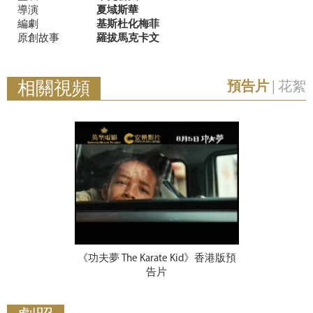
導演
夏域斯華
編劇
基斯杜化梅菲
原創故事
羅拔馬克卡文
相關視頻
預告片
|
花絮
《功夫夢 The Karate Kid》香港版預
告片