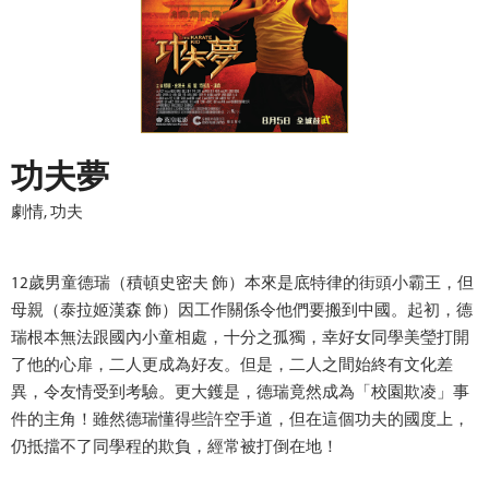
功夫夢
劇情, 功夫
12歲男童德瑞（積頓史密夫 飾）本來是底特律的街頭小霸王，但
母親（泰拉姬漢森 飾）因工作關係令他們要搬到中國。起初，德
瑞根本無法跟國內小童相處，十分之孤獨，幸好女同學美瑩打開
了他的心扉，二人更成為好友。但是，二人之間始終有文化差
異，令友情受到考驗。更大鑊是，德瑞竟然成為「校園欺凌」事
件的主角！雖然德瑞懂得些許空手道，但在這個功夫的國度上，
仍抵擋不了同學程的欺負，經常被打倒在地！