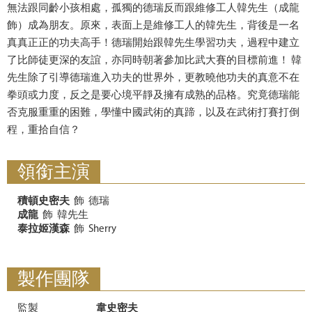
無法跟同齡小孩相處，孤獨的德瑞反而跟維修工人韓先生（成龍
飾）成為朋友。原來，表面上是維修工人的韓先生，背後是一名
真真正正的功夫高手！德瑞開始跟韓先生學習功夫，過程中建立
了比師徒更深的友誼，亦同時朝著參加比武大賽的目標前進！ 韓
先生除了引導德瑞進入功夫的世界外，更教曉他功夫的真意不在
拳頭或力度，反之是要心境平靜及擁有成熟的品格。究竟德瑞能
否克服重重的困難，學懂中國武術的真蹄，以及在武術打賽打倒
程，重拾自信？
領銜主演
積頓史密夫
飾
德瑞
成龍
飾
韓先生
泰拉姬漢森
飾
Sherry
製作團隊
監製
韋史密夫