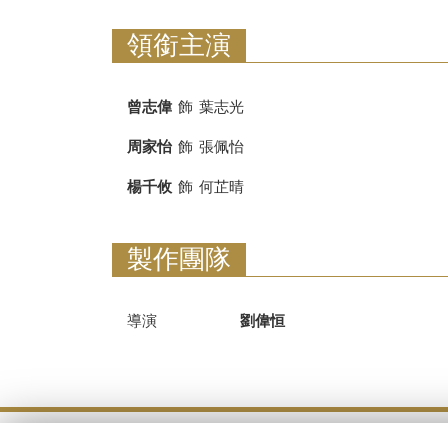
領銜主演
曾志偉
飾
葉志光
周家怡
飾
張佩怡
楊千攸
飾
何芷晴
製作團隊
導演
劉偉恒
使用條款及規則 |
私隱政策