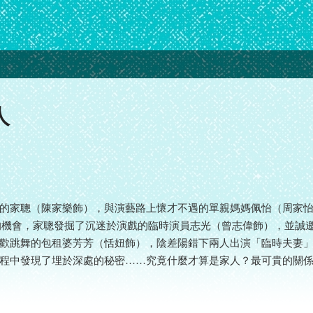
人
的家聰（陳家樂飾），與演藝路上懷才不遇的單親媽媽佩怡（周家
的機會，家聰發掘了沉迷於演戲的臨時演員志光（曾志偉飾），並誠
歡跳舞的包租婆芳芳（恬妞飾），陰差陽錯下兩人出演「臨時夫妻
程中發現了埋於深處的秘密……究竟什麼才算是家人？最可貴的關