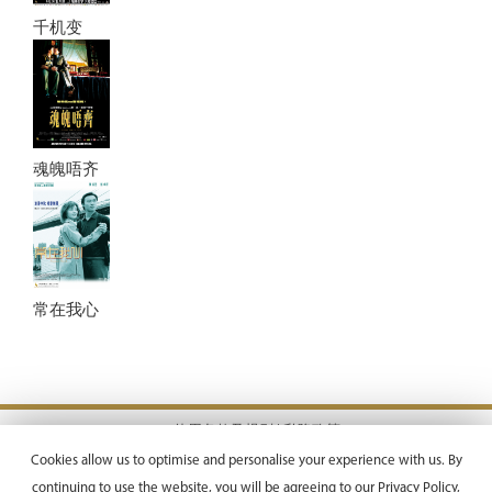
千机变
魂魄唔齐
常在我心
使用条款及规则 |
私隐政策
Copyright © 2026 Emperor Motion Pictures.
Cookies allow us to optimise and personalise your experience with us. By
All Rights Reserved.
continuing to use the website, you will be agreeing to our
Privacy Policy,