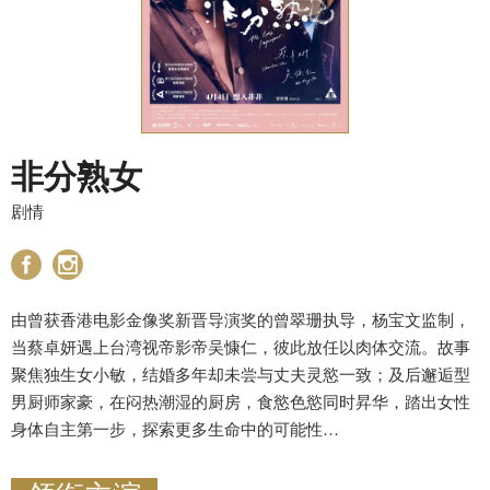
非分熟女
剧情
由曾获香港电影金像奖新晋导演奖的曾翠珊执导，杨宝文监制，
当蔡卓妍遇上台湾视帝影帝吴慷仁，彼此放任以肉体交流。故事
聚焦独生女小敏，结婚多年却未尝与丈夫灵慾一致；及后邂逅型
男厨师家豪，在闷热潮湿的厨房，食慾色慾同时昇华，踏出女性
身体自主第一步，探索更多生命中的可能性…