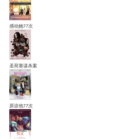
感动她77次
圣荷塞谋杀案
原谅他77次