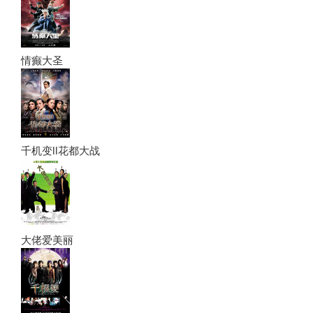
情癫大圣
千机变II花都大战
大佬爱美丽