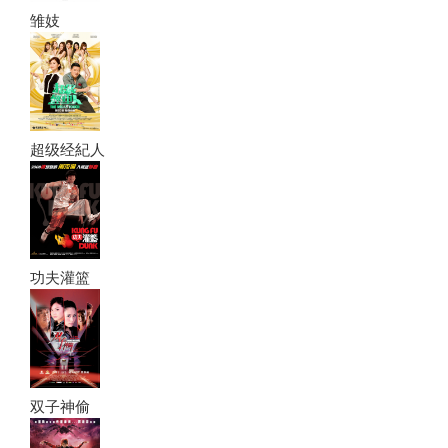
雏妓
超级经紀人
功夫灌篮
双子神偷