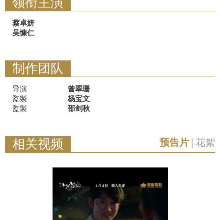
领衔主演
蔡卓妍
吴慷仁
制作团队
导演
曾翠珊
監製
杨宝文
監製
邵剑秋
相关视频
预告片
|
花絮