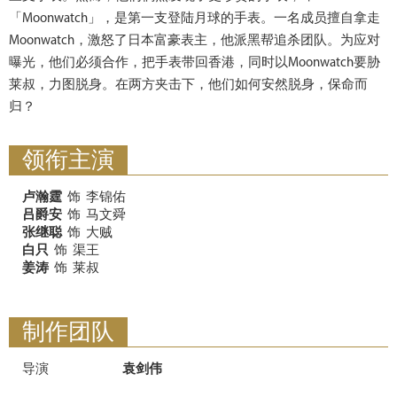
「Moonwatch」，是第一支登陆月球的手表。一名成员擅自拿走
Moonwatch，激怒了日本富豪表主，他派黑帮追杀团队。为应对
曝光，他们必须合作，把手表带回香港，同时以Moonwatch要胁
莱叔，力图脱身。在两方夹击下，他们如何安然脱身，保命而
归？
领衔主演
卢瀚霆
饰
李锦佑
吕爵安
饰
马文舜
张继聪
饰
大贼
白只
饰
渠王
姜涛
饰
莱叔
制作团队
导演
袁剑伟