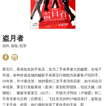
盗月者
动作, 冒险, 犯罪
莱宝行，香港知名的手表店，实为二手表界最大的贼窝。在地下
市场，各种价值连城的贼赃手表莱宝行都能为富豪客户找到手。
50年前，毕卡索去世，他钟爱的三支手表消失踪影，如今却在日
本现身。莱宝行老板莱叔（姜涛）策划犯罪团队，包括大贼（张
继聪）、爆破专家渠王（白只）、开锁天才阿佑（卢瀚霆）和二
手表专家马文舜（吕爵安），飞往东京的时计物语表行，盗取这
三支手表。然而，他们偶然发现了更珍贵的手表，即