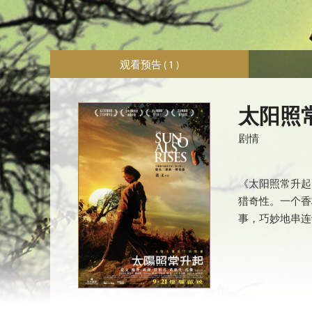
观看预告 ( 1 )
太阳照
剧情
《太阳照常升起
猎奇性。一个香
事，巧妙地串连