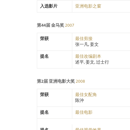
入选影片
亚洲电影之窗
第44届 金马奖
2007
荣获
最佳剪接
张一凡, 姜文
提名
最佳改编剧本
述平, 姜文, 过士行
第2届 亚洲电影大奖
2008
荣获
最佳女配角
陈沖
提名
最佳电影