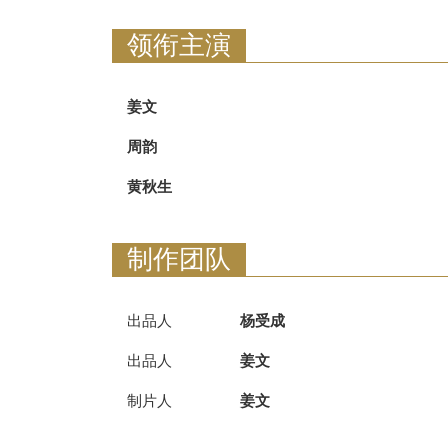
领衔主演
姜文
周韵
黄秋生
制作团队
出品人
杨受成
出品人
姜文
制片人
姜文