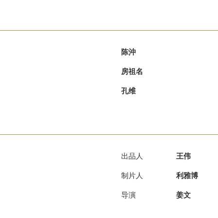
陈沖
房祖名
孔维
出品人
王伟
制片人
利雅博
导演
姜文