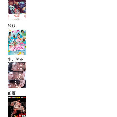
雏妓
出水芙蓉
前度