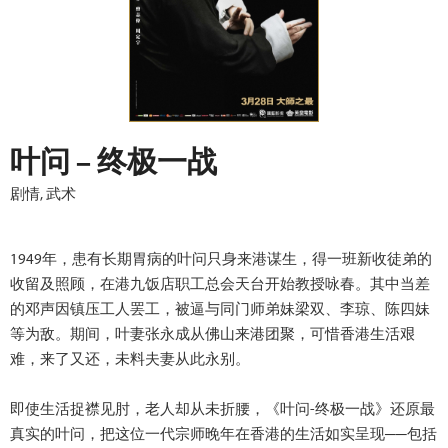
叶问 – 终极一战
剧情, 武术
1949年，患有长期胃病的叶问只身来港谋生，得一班新收徒弟的
收留及照顾，在港九饭店职工总会天台开始教授咏春。其中当差
的邓声因镇压工人罢工，被逼与同门师弟妹梁双、李琼、陈四妹
等为敌。期间，叶妻张永成从佛山来港团聚，可惜香港生活艰
难，来了又还，未料夫妻从此永别。
即使生活捉襟见肘，老人却从未折腰，《叶问-终极一战》还原最
真实的叶问，把这位一代宗师晚年在香港的生活如实呈现──包括