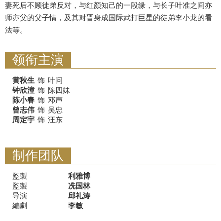
妻死后不顾徒弟反对，与红颜知己的一段缘，与长子叶准之间亦
师亦父的父子情，及其对晋身成国际武打巨星的徒弟李小龙的看
法等。
领衔主演
黄秋生
饰
叶问
钟欣潼
饰
陈四妹
陈小春
饰
邓声
曾志伟
饰
吴忠
周定宇
饰
汪东
制作团队
監製
利雅博
監製
冼国林
导演
邱礼涛
編劇
李敏