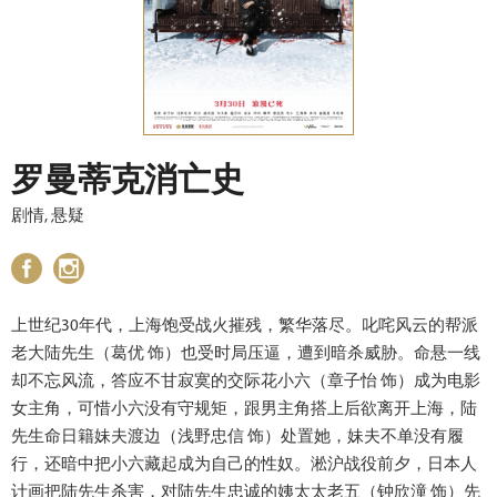
罗曼蒂克消亡史
剧情, 悬疑
上世纪30年代，上海饱受战火摧残，繁华落尽。叱咤风云的帮派
老大陆先生（葛优 饰）也受时局压逼，遭到暗杀威胁。命悬一线
却不忘风流，答应不甘寂寞的交际花小六（章子怡 饰）成为电影
女主角，可惜小六没有守规矩，跟男主角搭上后欲离开上海，陆
先生命日籍妹夫渡边（浅野忠信 饰）处置她，妹夫不单没有履
行，还暗中把小六藏起成为自己的性奴。淞沪战役前夕，日本人
计画把陆先生杀害，对陆先生忠诚的姨太太老五（钟欣潼 饰）先