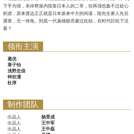
下手为强，杀掉帮派内投靠日本人的二哥，但再强也敌不过处心
积虑，原来渡边正正就是日本派来中方的间谍，陆先生家人先后
遇害，无一倖免。到底一代枭雄能否避过此劫，在时代巨轮下活
着？
领衔主演
葛优
章子怡
浅野忠信
钟欣潼
杜淳
制作团队
出品人
杨受成
出品人
王中军
出品人
王中磊