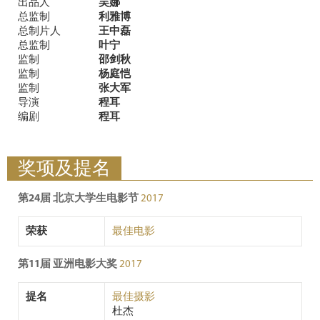
出品人
吴娜
总监制
利雅博
总制片人
王中磊
总监制
叶宁
监制
邵剑秋
监制
杨庭恺
监制
张大军
导演
程耳
编剧
程耳
奖项及提名
第24届 北京大学生电影节
2017
荣获
最佳电影
第11届 亚洲电影大奖
2017
提名
最佳摄影
杜杰