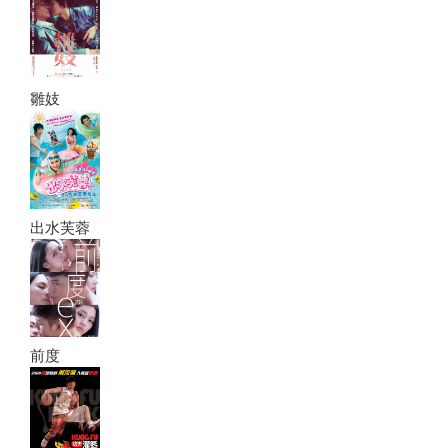
雛妓
出水芙蓉
前度