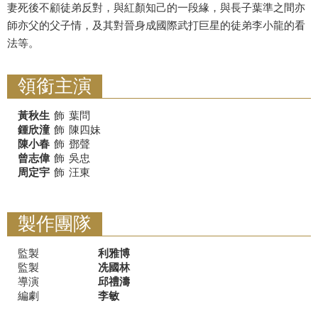
妻死後不顧徒弟反對，與紅顏知己的一段緣，與長子葉準之間亦
師亦父的父子情，及其對晉身成國際武打巨星的徒弟李小龍的看
法等。
領銜主演
黃秋生
飾
葉問
鍾欣潼
飾
陳四妹
陳小春
飾
鄧聲
曾志偉
飾
吳忠
周定宇
飾
汪東
製作團隊
監製
利雅博
監製
冼國林
導演
邱禮濤
編劇
李敏