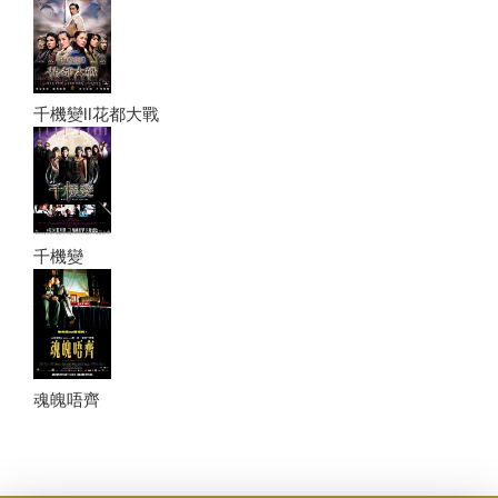
千機變II花都大戰
千機變
魂魄唔齊