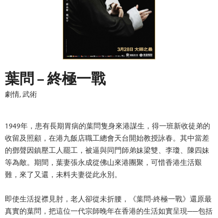
葉問 – 終極一戰
劇情, 武術
1949年，患有長期胃病的葉問隻身來港謀生，得一班新收徒弟的
收留及照顧，在港九飯店職工總會天台開始教授詠春。其中當差
的鄧聲因鎮壓工人罷工，被逼與同門師弟妹梁雙、李瓊、陳四妹
等為敵。期間，葉妻張永成從佛山來港團聚，可惜香港生活艱
難，來了又還，未料夫妻從此永別。
即使生活捉襟見肘，老人卻從未折腰，《葉問-終極一戰》還原最
真實的葉問，把這位一代宗師晚年在香港的生活如實呈現──包括