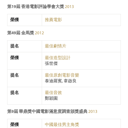
第19屆 香港電影評論學會大獎
2013
榮獲
推薦電影
第49屆 金馬獎
2012
提名
最佳劇情片
榮獲
最佳造型設計
張世傑
提名
最佳原創電影音樂
泰迪羅賓, 韋啟良
提名
最佳音效
鄭穎園
第9屆 華鼎獎中國電影滿意度調查頒獎盛典
2013
榮獲
中國最佳男主角獎