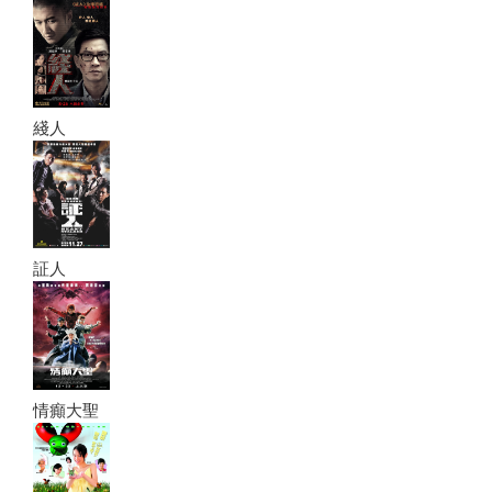
綫人
証人
情癲大聖