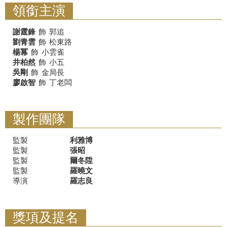
領銜主演
謝霆鋒
飾
郭追
劉青雲
飾
松東路
楊冪
飾
小雲雀
井柏然
飾
小五
吳剛
飾
金局長
廖啟智
飾
丁老闆
製作團隊
監製
利雅博
監製
張昭
監製
爾冬陞
監製
羅曉文
導演
羅志良
獎項及提名