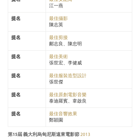
江一燕
提名
最佳攝影
陳志英
提名
最佳剪接
鄺志良、陳忠明
提名
最佳美術
張世宏、李健威
提名
最佳服裝造型設計
張世傑
提名
最佳原創電影音樂
泰迪羅賓、韋啟良
提名
最佳音響效果
鄭穎園
第15屆 義大利烏甸尼斯遠東電影節
2013