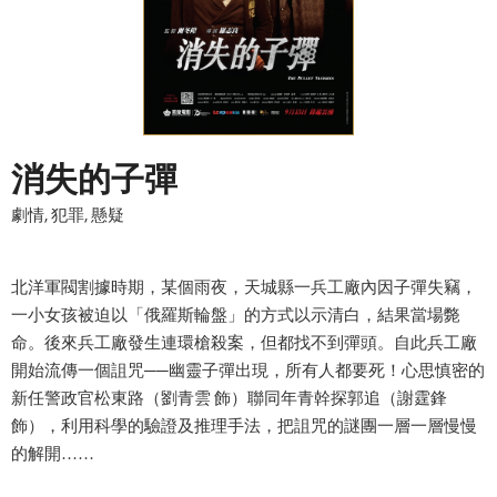
消失的子彈
劇情, 犯罪, 懸疑
北洋軍閥割據時期，某個雨夜，天城縣一兵工廠內因子彈失竊，
一小女孩被迫以「俄羅斯輪盤」的方式以示清白，結果當場斃
命。後來兵工廠發生連環槍殺案，但都找不到彈頭。自此兵工廠
開始流傳一個詛咒──幽靈子彈出現，所有人都要死！心思慎密的
新任警政官松東路（劉青雲 飾）聯同年青幹探郭追（謝霆鋒
飾），利用科學的驗證及推理手法，把詛咒的謎團一層一層慢慢
的解開……