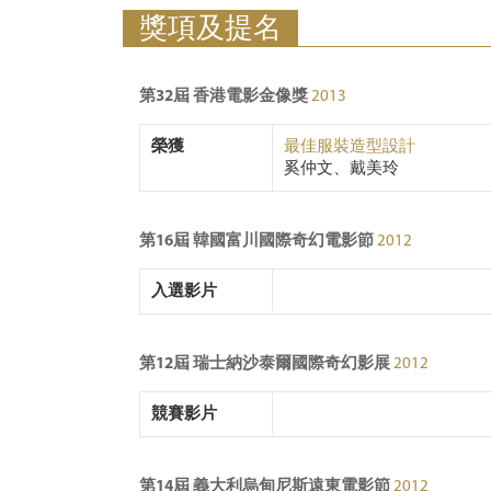
獎項及提名
第32屆 香港電影金像獎
2013
榮獲
最佳服裝造型設計
奚仲文、戴美玲
第16屆 韓國富川國際奇幻電影節
2012
入選影片
第12屆 瑞士納沙泰爾國際奇幻影展
2012
競賽影片
第14屆 義大利烏甸尼斯遠東電影節
2012