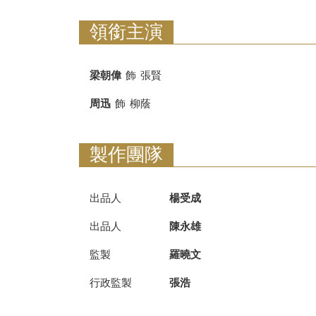
領銜主演
梁朝偉
飾
張賢
周迅
飾
柳蔭
製作團隊
出品人
楊受成
出品人
陳永雄
監製
羅曉文
行政監製
張浩