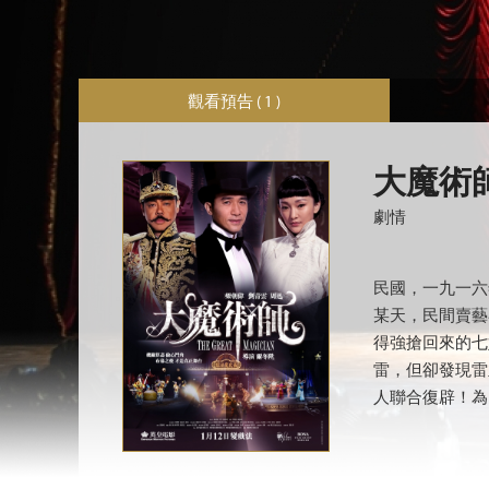
觀看預告 ( 1 )
大魔術
劇情
民國，一九一六
某天，民間賣藝
得強搶回來的七
雷，但卻發現雷
人聯合復辟！為