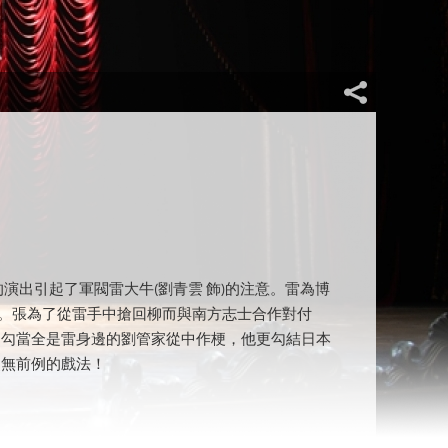
演出引起了軍閥雷大牛(劉青雲 飾)的注意。雷為博
夫。張為了從雷手中搶回柳而與南方志士合作對付
的勾當全是雷身邊的劉管家從中作梗，他更勾結日本
史無前例的戲法！