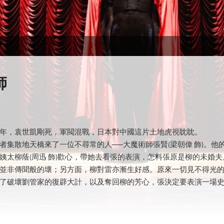
師
年，袁世凱剛死，軍閥混戰，日本對中國這片土地虎視眈眈。
者集散地天橋來了一位不尋常的人──大魔術師張賢(梁朝偉 飾)。他的
姨太柳蔭(周迅 飾)歡心，帶她去看張的表演，怎料張原是柳的未婚
並非傳聞般的壞；另方面，柳對雷亦漸生好感。原來一切見不得光
了破壞劉管家的復辟大計，以及奪回柳的芳心，張決定要表演一場