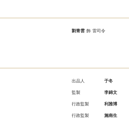
劉青雲
飾
雷司令
出品人
于冬
監製
李錦文
行政監製
利雅博
行政監製
施南生